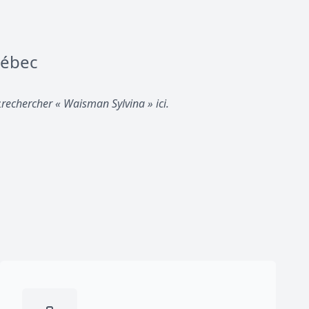
uébec
z
rechercher « Waisman Sylvina » ici.